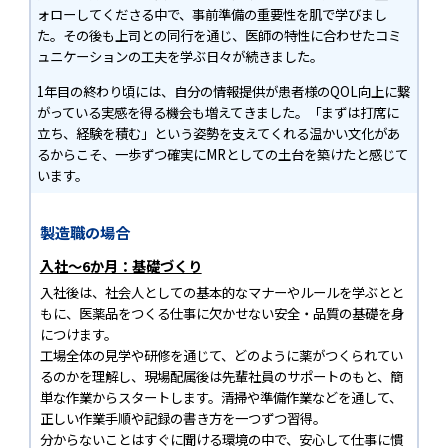
ォローしてくださる中で、事前準備の重要性を肌で学びまし
た。その後も上司との同行を通じ、医師の特性に合わせたコミ
ュニケーションの工夫を学ぶ日々が続きました。
1年目の終わり頃には、自分の情報提供が患者様のQOL向上に繋
がっている実感を得る機会も増えてきました。「まずは打席に
立ち、経験を積む」という姿勢を支えてくれる温かい文化があ
るからこそ、一歩ずつ確実にMRとしての土台を築けたと感じて
います。
製造職の場合
入社～6か月：基礎づくり
入社後は、社会人としての基本的なマナーやルールを学ぶとと
もに、医薬品をつくる仕事に欠かせない安全・品質の基礎を身
につけます。
工場全体の見学や研修を通じて、どのように薬がつくられてい
るのかを理解し、現場配属後は先輩社員のサポートのもと、簡
単な作業からスタートします。清掃や準備作業などを通して、
正しい作業手順や記録の書き方を一つずつ習得。
分からないことはすぐに聞ける環境の中で、安心して仕事に慣