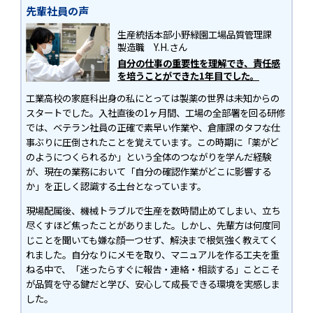
先輩社員の声
生産統括本部
小野緑園工場品質管理課
製造職 Y.H.さん
自分の仕事の重要性を理解でき、責任感
を培うことができた1年目でした。
工業高校の家庭科出身の私にとっては製薬の世界は未知からの
スタートでした。入社直後の1ヶ月間、工場の全部署を回る研修
では、ベテラン社員の正確で素早い作業や、倉庫課のタフな仕
事ぶりに圧倒されたことを覚えています。この時期に「薬がど
のようにつくられるか」という全体のつながりを学んだ経験
が、現在の業務において「自分の確認作業がどこに影響する
か」を正しく認識する土台となっています。
現場配属後、機械トラブルで生産を数時間止めてしまい、立ち
尽くすほど焦ったことがありました。しかし、先輩方は何度同
じことを聞いても嫌な顔一つせず、解決まで根気強く教えてく
れました。自分なりにメモを取り、マニュアルを作る工夫を重
ねる中で、「迷ったらすぐに報告・連絡・相談する」ことこそ
が品質を守る鍵だと学び、安心して成長できる環境を実感しま
した。