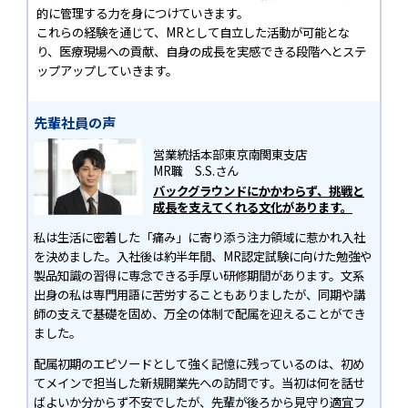
的に管理する力を身につけていきます。
これらの経験を通じて、MRとして自立した活動が可能とな
り、医療現場への貢献、自身の成長を実感できる段階へとステ
ップアップしていきます。
先輩社員の声
営業統括本部
東京南関東支店
MR職 S.S.さん
バックグラウンドにかかわらず、挑戦と
成長を支えてくれる文化があります。
私は生活に密着した「痛み」に寄り添う注力領域に惹かれ入社
を決めました。入社後は約半年間、MR認定試験に向けた勉強や
製品知識の習得に専念できる手厚い研修期間があります。文系
出身の私は専門用語に苦労することもありましたが、同期や講
師の支えで基礎を固め、万全の体制で配属を迎えることができ
ました。
配属初期のエピソードとして強く記憶に残っているのは、初め
てメインで担当した新規開業先への訪問です。当初は何を話せ
ばよいか分からず不安でしたが、先輩が後ろから見守り適宜フ