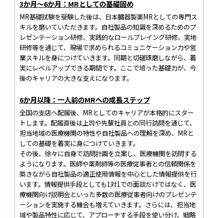
3か月～6か月：MRとしての基礎固め
MR基礎試験を受験した後は、日本臓器製薬MRとしての専門ス
キルを磨いていただきます。自社製品の知識を深めるためのプ
レゼンテーション研修、実践的なロールプレイング研修、実地
研修等を通じて、現場で求められるコミュニケーション力や営
業スキルを身につけていきます。同期と切磋琢磨しながら、着
実にレベルアップできる期間です。ここで培った基礎力が、今
後のキャリアの大きな支えになります。
6か月以降：一人前のMRへの成長ステップ
全国の支店へ配属後、MRとしてのキャリアが本格的にスター
トします。配属直後は上司や先輩社員との同行訪問を通じて、
担当地域の医療機関の特性や自社製品への理解を深め、MRと
しての基礎を着実に身につけていきます。
その後、徐々に自身で訪問計画を立案し、医療機関を訪問する
ようになります。医師や薬剤師等の医療従事者との信頼関係を
築きながら自社製品の適正使用情報を中心とした情報提供を行
います。情報提供手段としても1対1での面談だけではなく、医
療機関向け説明会といった多数の医療従事者向けのプレゼンテ
ーションを実施する機会も増えていきます。さらには、担当地
域や製品特性に応じて、アプローチする手段を使い分け、戦略