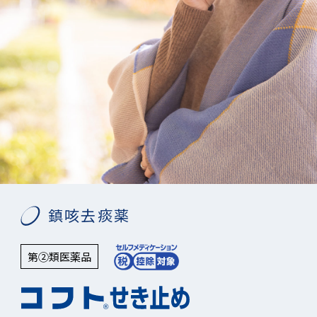
鎮咳去痰薬
第②類医薬品