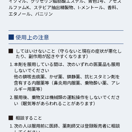
イソマル、グリセリン脂肪酸エステル、青色1号、アセス
ルファムK、ステビア抽出精製物、l-メントール、香料、
エタノール、バニリン
使用上の注意
してはいけないこと（守らないと現在の症状が悪化し
たり、副作用が起きやすくなります）
本剤を服用している間は、次のいずれの医薬品も服用
しないでください
他の鎮咳去痰薬、かぜ薬、鎮静薬、抗ヒスタミン剤を
含有する内服薬等（鼻炎用内服薬、乗物酔い薬、アレ
ルギー用薬等）
服用後、乗物又は機械類の運転操作をしないでくださ
い（眠気等があらわれることがあります）
相談すること
次の人は服用前に医師、薬剤師又は登録販売者に相談
してください