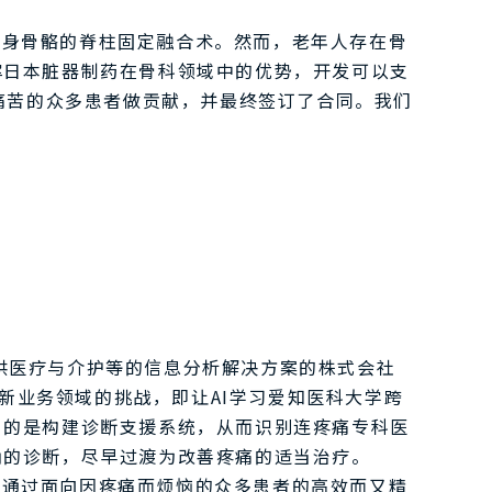
自身骨骼的脊柱固定融合术。然而，老年人存在骨
挥日本脏器制药在骨科领域中的优势，开发可以支
痛苦的众多患者做贡献，并最终签订了合同。我们
 提供医疗与介护等的信息分析解决方案的株式会社
项对新业务领域的挑战，即让AI学习爱知医科大学跨
目的是构建诊断支援系统，从而识别连疼痛专科医
确的诊断，尽早过渡为改善疼痛的适当治疗。
望通过面向因疼痛而烦恼的众多患者的高效而又精