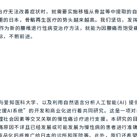
治疗无法改善症状时，就需要实施移植从骨盆等中提取的
重的日本，骨骼再生医疗的势头越来越高。我们坚信，发
制剂作为新的腰椎退行性病变治疗方法，就能为因腰痛而饱受
目标，不断前进。
药与爱知医科大学、以及利用自然语言分析人工智能(AI)
疼痛诊疗支援AI系统”的开发和商业化进行着共同研究。这是一
理社会因素等交叉关联的慢性痛诊疗进行支援。本研究的
痛原因不详且已经发展或可能发展为慢性病的患者进行准
商品化后将推广给日本的诊所和医院等。此外，我们还希